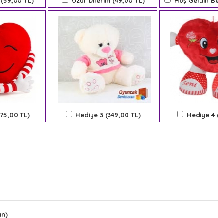
 (59,00 TL)
Özür Dilerim (49,00 TL)
Hoş Geldin Be
275,00 TL)
Hediye 3 (349,00 TL)
Hediye 4 
ın)