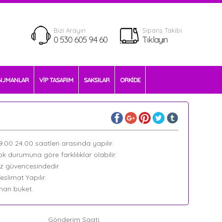
Bizi Arayın
Sipariş Takibi
0 530 605 94 60
Tıklayın
NJMANLAR
VİP TASARIM
SAKSILAR
ORKİDE
09.00 24.00 saatleri arasında yapılır.
k durumuna göre farklılıklar olabilir.
ız güvencesindedir.
slimat Yapılır.
lanan buket.
Gönderim Saati: