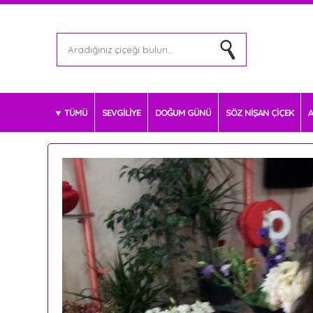
TÜMÜ
SEVGİLİYE
DOĞUM GÜNÜ
SÖZ NİŞAN ÇİÇEK
A