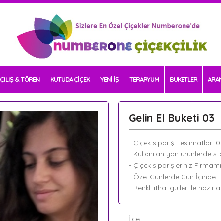
ÇILIŞ & TÖREN
KUTUDA ÇİÇEK
YENİ İŞ
TERARYUM
BUKETLER
ARA
Gelin El Buketi 03
- Çiçek siparişi teslimatları 
- Kullanılan yan ürünlerde sto
- Çiçek siparişleriniz Firmam
- Özel Günlerde Gün İçinde Te
- Renkli ithal güller ile hazır
İlçe: