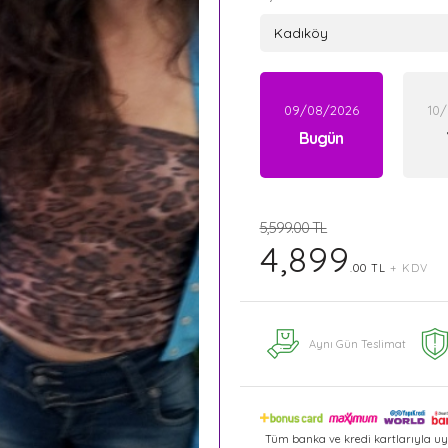
09/08/2026
10
Bugün
5,599.00 TL
4,899
.00 TL
+ KDV
Aynı Gün Teslimat
Tüm banka ve kredi kartlarıyla uy