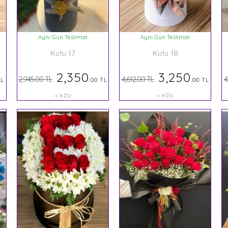
Aynı Gün Teslimat
Aynı Gün Teslimat
Kutu 17
Kutu 18
2,350
3,250
2,945.00 TL
4,612.00 TL
4
TL
.00 TL
.00 TL
+ KDV
+ KDV