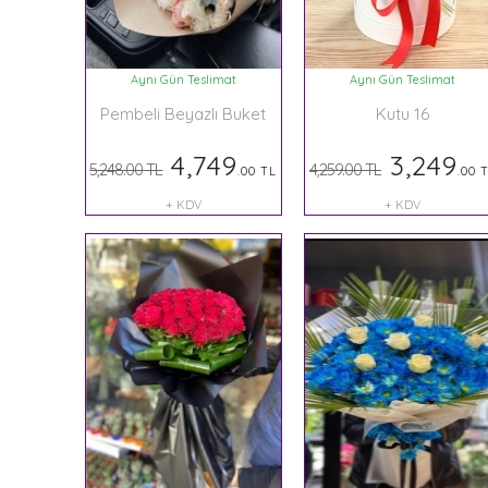
Aynı Gün Teslimat
Aynı Gün Teslimat
Pembeli Beyazlı Buket
Kutu 16
4,749
3,249
5,248.00 TL
4,259.00 TL
.00 TL
.00 
+ KDV
+ KDV