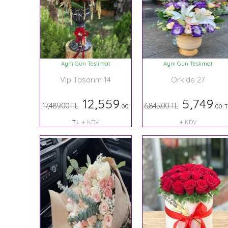
Aynı Gün Teslimat
Aynı Gün Teslimat
Vip Tasarım 14
Orkide 27
12,559
5,749
17,489.00 TL
6,845.00 TL
.00
.00 
TL
+ KDV
+ KDV