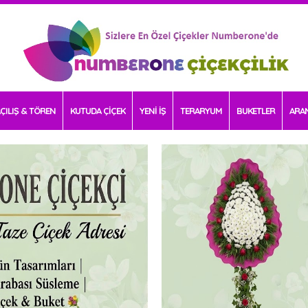
ÇILIŞ & TÖREN
KUTUDA ÇİÇEK
YENİ İŞ
TERARYUM
BUKETLER
ARA