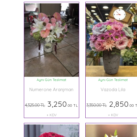
Aynı Gün Teslimat
Aynı Gün Teslimat
Numerone Aranjman
Vazoda Lila
3,250
2,850
4,325.00 TL
3,350.00 TL
.00 TL
.00 
+ KDV
+ KDV