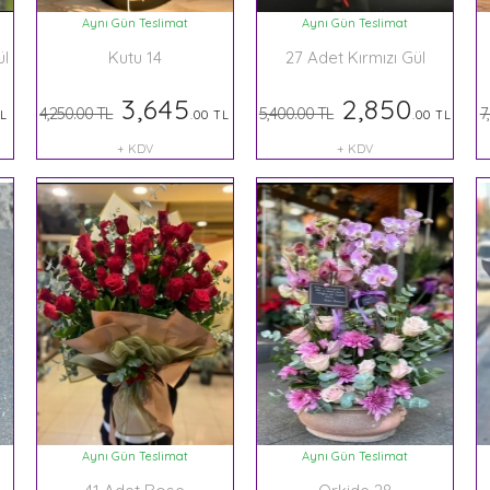
Aynı Gün Teslimat
Aynı Gün Teslimat
ül
Kutu 14
27 Adet Kırmızı Gül
3,645
2,850
4,250.00 TL
5,400.00 TL
7
TL
.00 TL
.00 TL
+ KDV
+ KDV
Aynı Gün Teslimat
Aynı Gün Teslimat