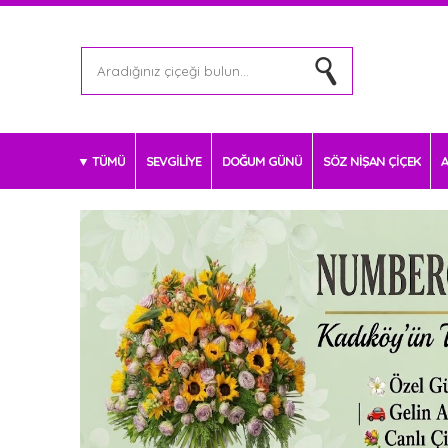
TÜMÜ
SEVGİLİYE
DOĞUM GÜNÜ
SÖZ NİŞAN ÇİÇEK
A