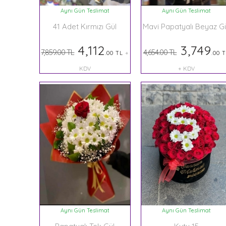
Aynı Gün Teslimat
Aynı Gün Teslimat
41 Adet Kırmızı Gül
Mavi Papatyalı Beyaz G
4,112
3,749
7,859.00 TL
4,654.00 TL
.00 TL
+
.00 
KDV
+ KDV
Aynı Gün Teslimat
Aynı Gün Teslimat