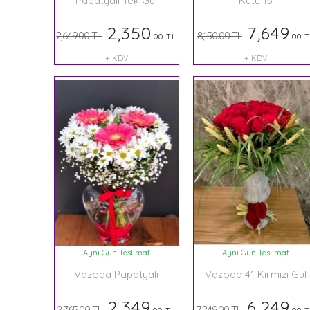
Papatyalı Tek Gül
Kutu 15
2,350
7,649
2,649.00 TL
8,150.00 TL
.00 TL
.00 
+ KDV
+ KDV
Aynı Gün Teslimat
Aynı Gün Teslimat
Vazoda Papatyalı
Vazoda 41 Kırmızı Gül
Gerbera
2,349
6,249
2,765.00 TL
7,249.00 TL