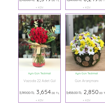
.00 TL
.00 
+ KDV
+ KDV
Aynı Gün Teslimat
Aynı Gün Teslimat
Vazoda 22 Adet Gül
Gün Aranjmanı
3,654
2,850
3,749.00 TL
3,458.00 TL
.00 TL
.00 
+ KDV
+ KDV