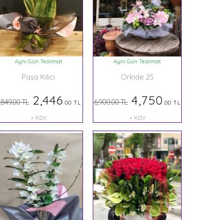
Aynı Gün Teslimat
Aynı Gün Teslimat
Paşa Kılıcı
Orkide 25
2,446
4,750
,849.00 TL
6,900.00 TL
.00 TL
.00 TL
+ KDV
+ KDV