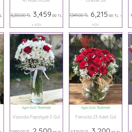
41 Adet Rose
Orkide 28
3,459
6,215
8,250.00 TL
7,349.00 TL
TL
.00 TL
.00 TL
+
+ KDV
KDV
Aynı Gün Teslimat
Aynı Gün Teslimat
Vazoda Papatyalı 5 Gül
Fanusta 23 Adet Gül
2,500
3,200
2,980.00 TL
4,321.00 TL
6