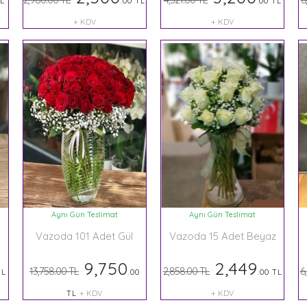
TL
.00 TL
.00 TL
+ KDV
+ KDV
Aynı Gün Teslimat
Aynı Gün Teslimat
Vazoda 101 Adet Gül
Vazoda 15 Adet Beyaz
Gül
9,750
2,449
13,758.00 TL
2,858.00 TL
6
TL
.00
.00 TL
TL
+ KDV
+ KDV