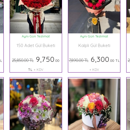
Aynı Gün Teslimat
Aynı Gün Teslimat
150 Adet Gül Buketi
Kalpli Gül Buketi
9,750
6,300
25,850.00 TL
7,890.00 TL
2
TL
.00
.00 TL
TL
+ KDV
+ KDV