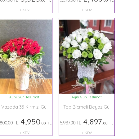
.00 TL
.00 TL
+ KDV
+ KDV
Aynı Gün Teslimat
Aynı Gün Teslimat
Vazoda 35 Kırmızı Gül
Top Biçmeli Beyaz Gül
4,950
4,897
,800.00 TL
5,987.00 TL
.00 TL
.00 TL
+ KDV
+ KDV