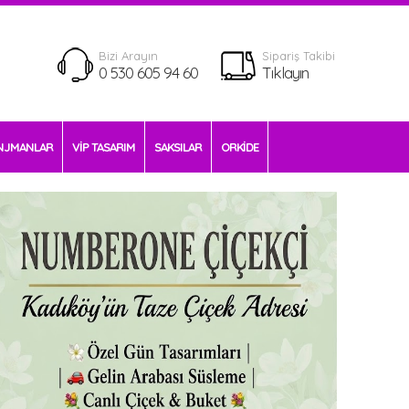
Bizi Arayın
Sipariş Takibi
0 530 605 94 60
Tıklayın
NJMANLAR
VİP TASARIM
SAKSILAR
ORKİDE