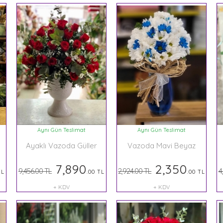
Aynı Gün Teslimat
Aynı Gün Teslimat
Ayaklı Vazoda Güller
Vazoda Mavi Beyaz
7,890
2,350
9,456.00 TL
2,924.00 TL
4
TL
.00 TL
.00 TL
+ KDV
+ KDV