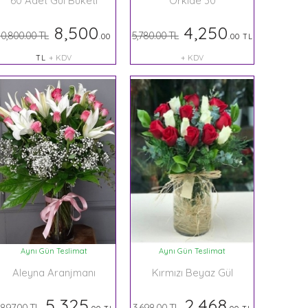
60 Adet Gül Buketi
Orkide 30
8,500
4,250
10,800.00 TL
5,780.00 TL
.00
.00 TL
TL
+ KDV
+ KDV
Aynı Gün Teslimat
Aynı Gün Teslimat
Aleyna Aranjmanı
Kırmızı Beyaz Gül
5,325
2,468
,897.00 TL
3,698.00 TL