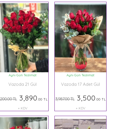
Aynı Gün Teslimat
Aynı Gün Teslimat
Vazoda 21 Gül
Vazoda 17 Adet Gül
3,890
3,500
,200.00 TL
3,987.00 TL
.00 TL
.00 TL
+ KDV
+ KDV