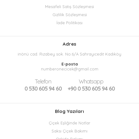
Mesafeli Satış Sözleşmesi
Gizlilik Sözleşmesi
İade Politikası
Adres
inönü cad. Rızabey sok. No:6/A Sahrayıcedit Kadıköy
E-posta
numberonecicek@gmail.com
Telefon
Whatsapp
0 530 605 94 60
+90 0 530 605 94 60
Blog Yazıları
Çiçek Eşliğinde Notlar
Saksı Çiçek Bakımı
Orkide Bakımı