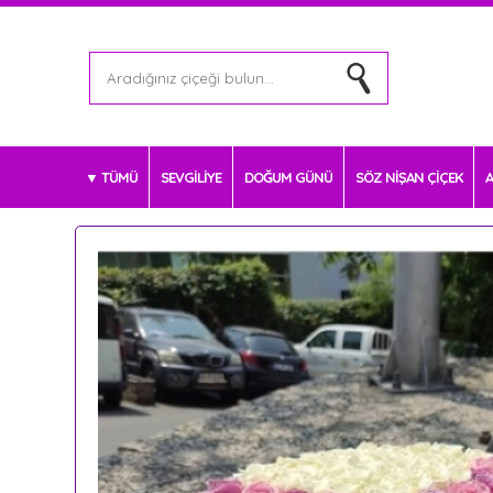
TÜMÜ
SEVGİLİYE
DOĞUM GÜNÜ
SÖZ NİŞAN ÇİÇEK
A