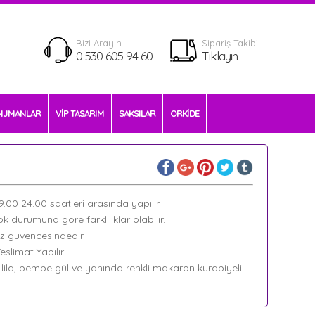
Bizi Arayın
Sipariş Takibi
0 530 605 94 60
Tıklayın
NJMANLAR
VİP TASARIM
SAKSILAR
ORKİDE
09.00 24.00 saatleri arasında yapılır.
k durumuna göre farklılıklar olabilir.
ız güvencesindedir.
slimat Yapılır.
, lila, pembe gül ve yanında renkli makaron kurabiyeli