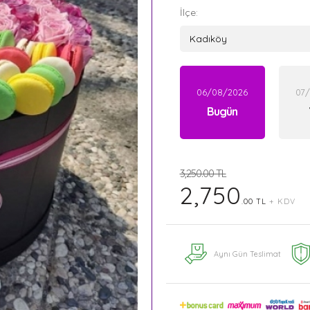
İlçe:
06/08/2026
07
Bugün
3,250.00 TL
2,750
.00 TL
+ KDV
Aynı Gün Teslimat