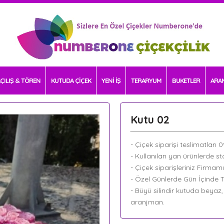
ÇILIŞ & TÖREN
KUTUDA ÇİÇEK
YENİ İŞ
TERARYUM
BUKETLER
ARA
Kutu 02
- Çiçek siparişi teslimatları 
- Kullanılan yan ürünlerde sto
- Çiçek siparişleriniz Firmam
- Özel Günlerde Gün İçinde Te
- Büyü silindir kutuda beyaz
aranjman.