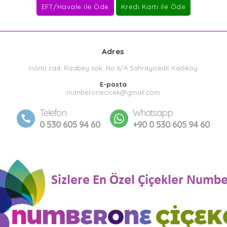
Adres
inönü cad. Rızabey sok. No:6/A Sahrayıcedit Kadıköy
E-posta
numberonecicek@gmail.com
Telefon
Whatsapp
0 530 605 94 60
+90 0 530 605 94 60