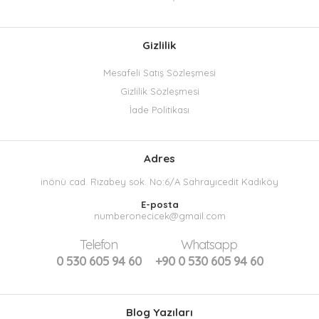
Gizlilik
Mesafeli Satış Sözleşmesi
Gizlilik Sözleşmesi
İade Politikası
Adres
inönü cad. Rızabey sok. No:6/A Sahrayıcedit Kadıköy
E-posta
numberonecicek@gmail.com
Telefon
Whatsapp
0 530 605 94 60
+90 0 530 605 94 60
Blog Yazıları